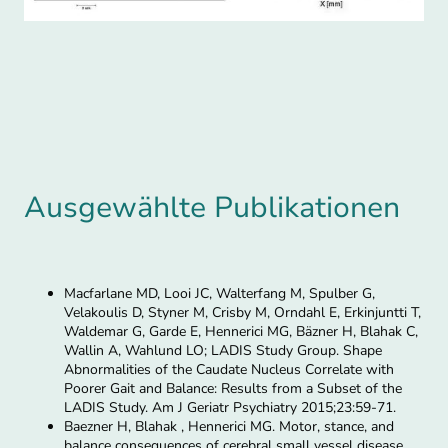
Ausgewählte Publikationen
Macfarlane MD, Looi JC, Walterfang M, Spulber G,
Velakoulis D, Styner M, Crisby M, Orndahl E, Erkinjuntti T,
Waldemar G, Garde E, Hennerici MG, Bäzner H, Blahak C,
Wallin A, Wahlund LO; LADIS Study Group. Shape
Abnormalities of the Caudate Nucleus Correlate with
Poorer Gait and Balance: Results from a Subset of the
LADIS Study. Am J Geriatr Psychiatry 2015;23:59-71.
Baezner H, Blahak , Hennerici MG. Motor, stance, and
balance consequences of cerebral small vessel disease.