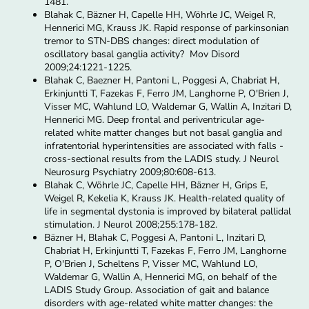
1481.
Blahak C, Bäzner H, Capelle HH, Wöhrle JC, Weigel R,
Hennerici MG, Krauss JK. Rapid response of parkinsonian
tremor to STN-DBS changes: direct modulation of
oscillatory basal ganglia activity? Mov Disord
2009;24:1221-1225.
Blahak C, Baezner H, Pantoni L, Poggesi A, Chabriat H,
Erkinjuntti T, Fazekas F, Ferro JM, Langhorne P, O'Brien J,
Visser MC, Wahlund LO, Waldemar G, Wallin A, Inzitari D,
Hennerici MG. Deep frontal and periventricular age-
related white matter changes but not basal ganglia and
infratentorial hyperintensities are associated with falls -
cross-sectional results from the LADIS study. J Neurol
Neurosurg Psychiatry 2009;80:608-613.
Blahak C, Wöhrle JC, Capelle HH, Bäzner H, Grips E,
Weigel R, Kekelia K, Krauss JK. Health-related quality of
life in segmental dystonia is improved by bilateral pallidal
stimulation. J Neurol 2008;255:178-182.
Bäzner H, Blahak C, Poggesi A, Pantoni L, Inzitari D,
Chabriat H, Erkinjuntti T, Fazekas F, Ferro JM, Langhorne
P, O'Brien J, Scheltens P, Visser MC, Wahlund LO,
Waldemar G, Wallin A, Hennerici MG, on behalf of the
LADIS Study Group. Association of gait and balance
disorders with age-related white matter changes: the