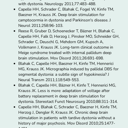
with dystonia. Neurology 2011;77:483-488.
Capelle HH, Schrader C, Blahak C, Fogel W, Kinfe TM,
Baezner H, Krauss JK. Deep brain stimulation for
camptocormia in dystonia and Parkinson's disease. J
Neurol 2011;258:96-103.
Reese R, Gruber D, Schoenecker T, Bäzner H, Blahak C,
Capelle HH, Falk D, Herzog J, Pinsker MO, Schneider GH,
Schrader C, Deuschl G, Mehdorn GM, Kupsch A,
Volkmann J, Krauss JK. Long-term clinical outcome in
Meige syndrome treated with internal pallidum deep
brain stimulation. Mov Disord 2011;26:691-698.
Blahak C, Capelle HH, Baezner H, Kinfe TM, Hennerici
MG, Krauss JK. Micrographia induced by pallidal DBS for
segmental dystonia: a subtle sign of hypokinesia? J
Neural Transm 2011;118:549-553.
Blahak C, Capelle HH, Bäzner H, Kinfe T, Hennerici MG,
Krauss JK. Less is more: adaptation of voltage after
battery replacement in deep brain stimulation for
dystonia. Stereotact Funct Neurosurg 2010;88:311-314.
Capelle HH, Blahak C, Schrader C, Baezner H, Kinfe TM,
Herzog J, Dengler R, Krauss JK. Chronic deep brain
stimulation in patients with tardive dystonia without a
history of major psychosis. Mov Disord 2010;25:1477-