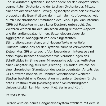
und sekundärer Dystonien, insbesondere bei der idiopathischen
segmentalen Dystonie und der tardiven Dystonie dar. Mittels
einer dreidimensionalen Bewegungsanalyse wird beispielsweise
prospektiv die Beeinflußung der maximalen Kopfbeweglichkeit
durch eine chronische Stimulation des Globus pallidus internus
(GPi) bei Patienten mit zervikaler Dystonie untersucht. Des
Weiteren werden für den klinischen Alltag relevante Aspekte
wie Behandlungsalgorithmen, Batterielebensdauer der
Aggregate in Abängigkeit von den eingestellten
Stimulationsparametern, und Nebeneffekte einer tiefen
Hirnstimulation des bei der Dystonie zumeist verwendeten
Zielpunktes GPi untersucht. Von besonderem Interesse sind
dabei hypokinetische Symptome wie Veränderungen des
Schriftbildes im Sinne einer Mikrographie oder das Auftreten
einer Gangstörung, teils mit „Freezing“-Episoden, welche bei
einer chronischen Stimulation des posteroventralen Anteils des
GPi auftreten können. Im Rahmen verschiedener weiterer
Studien besteht eine Kooperation mit anderen Zentren für die
tiefe Hirnstimulation (Neurologische / Neurochirurgische
Universitätskliniken Hannover, Kiel, Berlin und Köln).
PERSPEKTIVE
Derzeit wird ein neues Ganganalysesystem etabliert, mit dem in