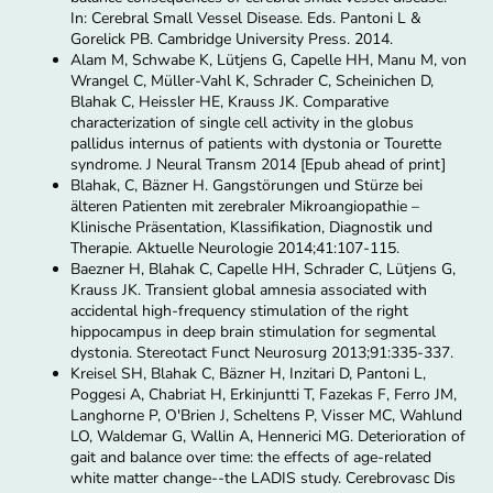
In: Cerebral Small Vessel Disease. Eds. Pantoni L &
Gorelick PB. Cambridge University Press. 2014.
Alam M, Schwabe K, Lütjens G, Capelle HH, Manu M, von
Wrangel C, Müller-Vahl K, Schrader C, Scheinichen D,
Blahak C, Heissler HE, Krauss JK. Comparative
characterization of single cell activity in the globus
pallidus internus of patients with dystonia or Tourette
syndrome. J Neural Transm 2014 [Epub ahead of print]
Blahak, C, Bäzner H. Gangstörungen und Stürze bei
älteren Patienten mit zerebraler Mikroangiopathie –
Klinische Präsentation, Klassifikation, Diagnostik und
Therapie. Aktuelle Neurologie 2014;41:107-115.
Baezner H, Blahak C, Capelle HH, Schrader C, Lütjens G,
Krauss JK. Transient global amnesia associated with
accidental high-frequency stimulation of the right
hippocampus in deep brain stimulation for segmental
dystonia. Stereotact Funct Neurosurg 2013;91:335-337.
Kreisel SH, Blahak C, Bäzner H, Inzitari D, Pantoni L,
Poggesi A, Chabriat H, Erkinjuntti T, Fazekas F, Ferro JM,
Langhorne P, O'Brien J, Scheltens P, Visser MC, Wahlund
LO, Waldemar G, Wallin A, Hennerici MG. Deterioration of
gait and balance over time: the effects of age-related
white matter change--the LADIS study. Cerebrovasc Dis