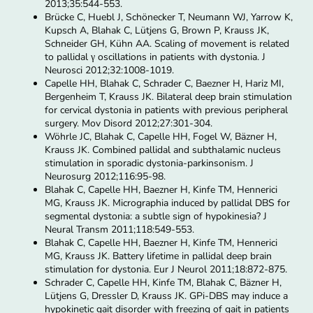
2013;35:544-553.
Brücke C, Huebl J, Schönecker T, Neumann WJ, Yarrow K,
Kupsch A, Blahak C, Lütjens G, Brown P, Krauss JK,
Schneider GH, Kühn AA. Scaling of movement is related
to pallidal γ oscillations in patients with dystonia. J
Neurosci 2012;32:1008-1019.
Capelle HH, Blahak C, Schrader C, Baezner H, Hariz MI,
Bergenheim T, Krauss JK. Bilateral deep brain stimulation
for cervical dystonia in patients with previous peripheral
surgery. Mov Disord 2012;27:301-304.
Wöhrle JC, Blahak C, Capelle HH, Fogel W, Bäzner H,
Krauss JK. Combined pallidal and subthalamic nucleus
stimulation in sporadic dystonia-parkinsonism. J
Neurosurg 2012;116:95-98.
Blahak C, Capelle HH, Baezner H, Kinfe TM, Hennerici
MG, Krauss JK. Micrographia induced by pallidal DBS for
segmental dystonia: a subtle sign of hypokinesia? J
Neural Transm 2011;118:549-553.
Blahak C, Capelle HH, Baezner H, Kinfe TM, Hennerici
MG, Krauss JK. Battery lifetime in pallidal deep brain
stimulation for dystonia. Eur J Neurol 2011;18:872-875.
Schrader C, Capelle HH, Kinfe TM, Blahak C, Bäzner H,
Lütjens G, Dressler D, Krauss JK. GPi-DBS may induce a
hypokinetic gait disorder with freezing of gait in patients