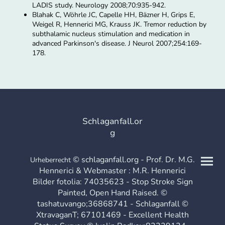
LADIS study. Neurology 2008;70:935-942.
Blahak C, Wöhrle JC, Capelle HH, Bäzner H, Grips E,
Weigel R, Hennerici MG, Krauss JK. Tremor reduction by
subthalamic nucleus stimulation and medication in
advanced Parkinson's disease. J Neurol 2007;254:169-
178.
Schlaganfall.or
g
© schlaganfall.org - Prof. Dr. M.G.
Urheberrecht
Hennerici & Webmaster : M.R. Hennerici
Bilder fotolia: 74035623 - Stop Stroke Sign
Painted, Open Hand Raised. ©
tashatuvango;36868741 - Schlaganfall ©
XtravaganT; 67101469 - Excellent Health