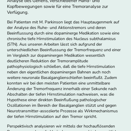
Analyse des Gehens, verschiedener Hand- und
Kopfbewegungen sowie für eine Tremoranalyse zur
Verfügung.
Bei Patienten mit M. Parkinson liegt das Hauptaugenmerk auf
der Analyse des Ruhe- und Aktionstremors und deren
Beeinflussung durch eine dopaminerge Medikation sowie eine
chronische tiefe Hirnstimulation des Nucleus subthalamicus
(STN). Aus unseren Arbeiten lässt sich aufgrund der
unterschiedlichen Beeinflussung der Tremorfrequenz und einer
im Vergleich zur dopaminergen Medikation wesentlich
deutlicheren Reduktion der Tremoramplitude
pathophysiologisch schließen, daß die tiefe Hirnstimulation
neben den eigentlichen dopaminergen Bahnen auch noch
weitere neuronale Basalganglienschleifen beeinflußt. Zudem
konnten wir bei den meisten Patienten eine unmittelbare
Änderung der Tremorfrequenz innerhalb einer Sekunde nach
Abschalten der tiefen Hirnstimulation nachweisen, was die
Hypothese einer direkten Beeinflußung pathologischer
Oszillationen im Bereich der Basalganglien stützt und gegen
Neurotransmitter-assoziierte Prozesse als Wirkmechanismus
der tiefen Hirnstimulation auf den Tremor spricht.
Perspektivisch analysieren wir mittels der hochauflösenden