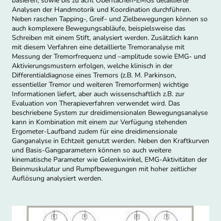
basieren, sowie bis zu acht Oberflächen-EMGs detaillierte
Analysen der Handmotorik und Koordination durchführen.
Neben raschen Tapping-, Greif- und Zielbewegungen können so
auch komplexere Bewegungsabläufe, beispielsweise das
Schreiben mit einem Stift, analysiert werden. Zusätzlich kann
mit diesem Verfahren eine detaillierte Tremoranalyse mit
Messung der Tremorfrequenz und –amplitude sowie EMG- und
Aktivierungsmustern erfolgen, welche klinisch in der
Differentialdiagnose eines Tremors (z.B. M. Parkinson,
essentieller Tremor und weiteren Tremorformen) wichtige
Informationen liefert, aber auch wissenschaftlich z.B. zur
Evaluation von Therapieverfahren verwendet wird. Das
beschriebene System zur dreidimensionalen Bewegungsanalyse
kann in Kombination mit einem zur Verfügung stehenden
Ergometer-Laufband zudem für eine dreidimensionale
Ganganalyse in Echtzeit genutzt werden. Neben den Kraftkurven
und Basis-Gangparametern können so auch weitere
kinematische Parameter wie Gelenkwinkel, EMG-Aktivitäten der
Beinmuskulatur und Rumpfbewegungen mit hoher zeitlicher
Auflösung analysiert werden.